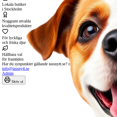
Lokala butiker
i Stockholm
Noggrant utvalda
kvalitetsprodukter
För lyckliga
och friska djur
Hållbara val
för framtiden
Har du synpunkter gällande tassnytt.se? mejla gärna in till
info@tassnytt.se
Admin
Skriv ut